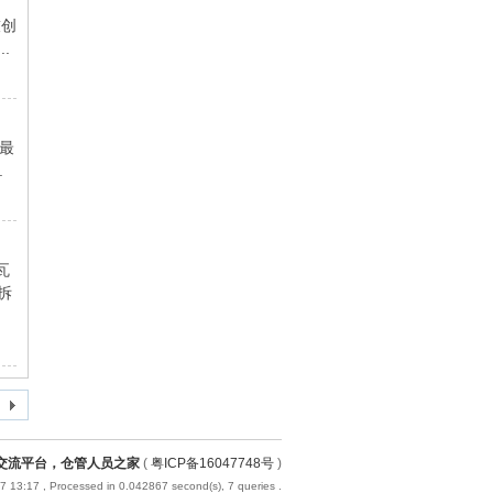
技创
.
。最
.
瓦
拆
业交流平台，仓管人员之家
(
粤ICP备16047748号
)
7 13:17
, Processed in 0.042867 second(s), 7 queries .