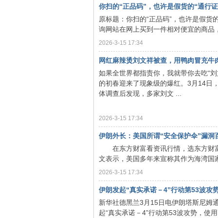
你扫的“正品码”，也许是假货的“通行证
原标题：你扫的“正品码”，也许是假货的
询网站在网上买到一件相对便宜的商品，
2026-3-15 17:34
库
网红麻辣烫刘文祥被查，用鸭肉冒充牛
如果全世界都指责你，我就带你去吃“刘文祥
的初春迎来了现象级的爆红。3月14日
体调查后发现，多家刘文 ...
2026-3-15 17:34
伊朗外长：美国所谓“安全保护伞”漏洞
在东方财富看资讯行情，选东方财富
论
文表示，美国多年来宣称其作为海湾国家
2026-3-15 17:34
伊朗发起“真实承诺－4”行动第53波攻势 
新华社德黑兰3月15日电伊朗塔斯尼姆
起“真实承诺－4”行动第53波攻势，