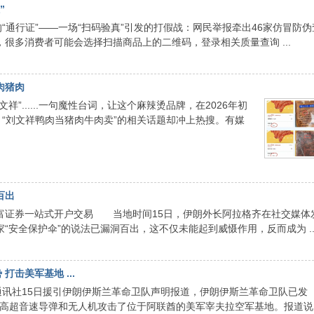
”
“通行证”——一场“扫码验真”引发的打假战：网民举报牵出46家仿冒防伪
很多消费者可能会选择扫描商品上的二维码，登录相关质量查询 ...
肉猪肉
”......一句魔性台词，让这个麻辣烫品牌，在2026年初
，“刘文祥鸭肉当猪肉牛肉卖”的相关话题却冲上热搜。有媒
百出
证券一站式开户交易 当地时间15日，伊朗外长阿拉格齐在社交媒体
“安全保护伞”的说法已漏洞百出，这不仅未能起到威慑作用，反而成为 ..
打击美军基地 ...
通讯社15日援引伊朗伊斯兰革命卫队声明报道，伊朗伊斯兰革命卫队已发
使用高超音速导弹和无人机攻击了位于阿联酋的美军宰夫拉空军基地。报道说