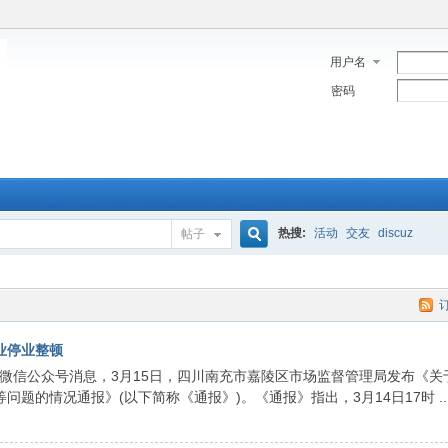
用户名
密码
热搜:
活动
交友
discuz
帖子
搜
业停业整顿
索
微信公众号消息，3月15日，四川南充市嘉陵区市场监督管理局发布《关
题的情况通报》(以下简称《通报》)。《通报》指出，3月14日17时 ..