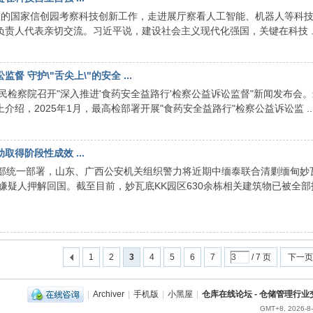
庄的国家信创园考察科技创新工作，走进展厅察看人工智能、机器人等科
责人代表亲切交流。习近平说，建设社会主义现代化强国，关键在科技 ..
 守护\"舌尖上\"的安全 ...
民检察院召开"深入推进'食药安全益路行'检察公益诉讼监督"新闻发布会
绍，2025年1月，最高检部署开展"食药安全益路行"检察公益诉讼监 ..
得阶段性成效 ...
安部统一部署，山东、广西公安机关组织警力将近期中缅泰联合清剿缅甸妙
罪嫌疑人押解回国。截至目前，妙瓦底KK园区630余栋相关建筑物已被全部
1
2
3
4
5
6
7
/ 7 页
下一页
|
Archiver
|
手机版
|
小黑屋
|
仓库在线论坛 - 仓储管理行
GMT+8, 2026-8-