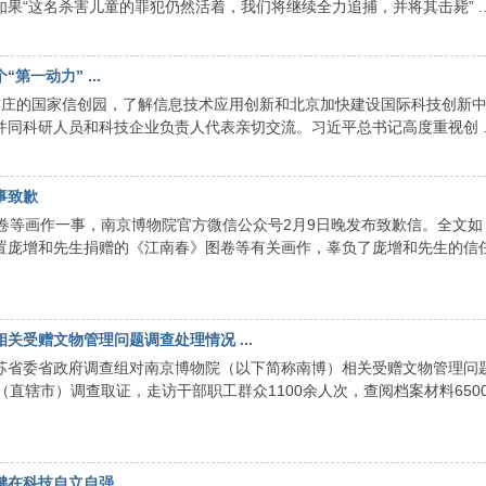
果“这名杀害儿童的罪犯仍然活着，我们将继续全力追捕，并将其击毙” ..
一动力” ...
亦庄的国家信创园，了解信息技术应用创新和北京加快建设国际科技创新
同科研人员和科技企业负责人代表亲切交流。习近平总书记高度重视创 ..
事致歉
卷等画作一事，南京博物院官方微信公众号2月9日晚发布致歉信。全文如
置庞增和先生捐赠的《江南春》图卷等有关画作，辜负了庞增和先生的信
关受赠文物管理问题调查处理情况 ...
苏省委省政府调查组对南京博物院（以下简称南博）相关受赠文物管理问
直辖市）调查取证，走访干部职工群众1100余人次，查阅档案材料6500
科技自立自强 ...