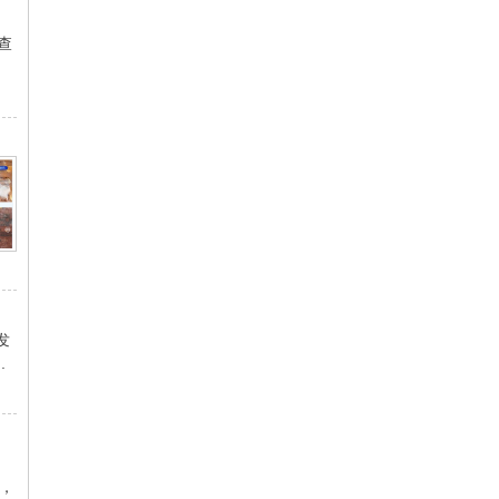
查
发
.
，