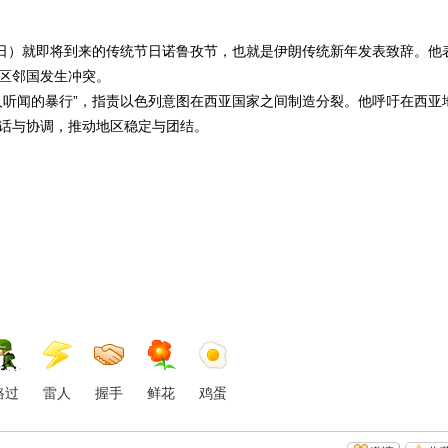
日）就即将到来的传统节日诺鲁孜节，也就是伊朗传统新年发表致辞。他
区邻国发生冲突。
听闻的暴行”，指责以色列意图在西亚国家之间制造分裂。他呼吁在西亚
话与协调，推动地区稳定与团结。
路过
雷人
握手
鲜花
鸡蛋