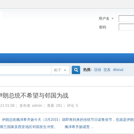
用户名
密码
热搜:
活动
交友
discuz
帖子
搜
伊朗总统不希望与邻国为战
索
21 01:08
|
发布者:
admin
|
查看:
281
|
评论:
5
伊朗总统佩泽希齐扬今天（3月20日）就即将到来的传统节日诺鲁孜节，也就是伊朗
斯兰国家及西亚地区邻国发生冲突。 佩泽希齐扬谴责 ...